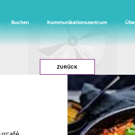
Buchen
Kommunikationszentrum
Übe
ZURÜCK
urcafé