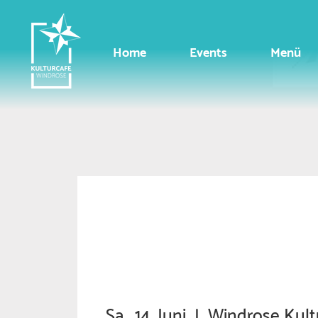
Home
Events
Menü
Sa., 14. Juni
  |  
Windrose Kult