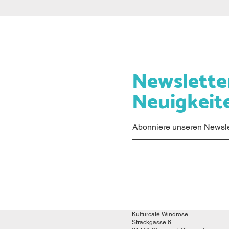
Newslette
Neuigkeit
Abonniere unseren Newslet
Kulturcafé Windrose
Strackgasse 6