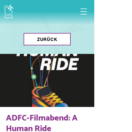
ZURÜCK
ADFC-Filmabend: A
Human Ride