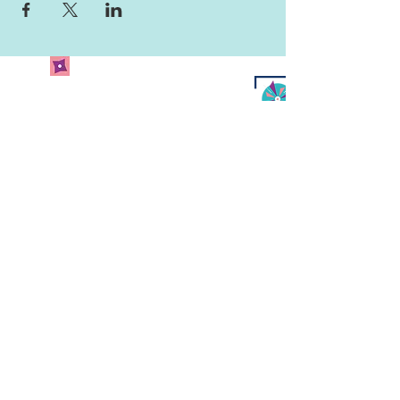
Newsletter abonnieren
und keine Neuigkeiten
verpassen!
Abonniere unseren Newsletter
und lass uns deine Mailadresse
da.
Jetzt anmelden
Kulturcafé Windrose