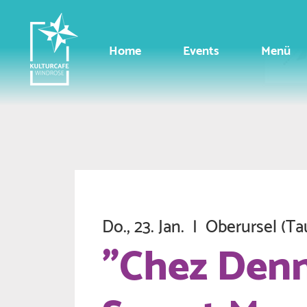
Home
Events
Menü
Do., 23. Jan.
  |  
Oberursel (Ta
"Chez Denn