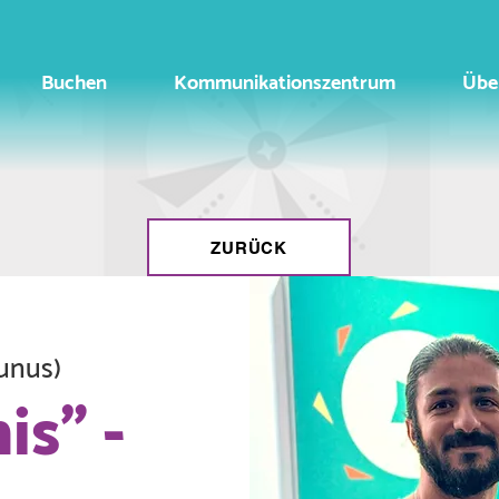
Buchen
Kommunikationszentrum
Übe
ZURÜCK
unus)
is" -