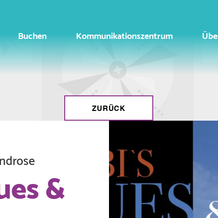
Buchen
Kommunikationszentrum
Übe
ZURÜCK
indrose
ues &