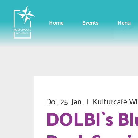
Home
Events
Menü
Do., 25. Jan.
  |  
Kulturcafé W
DOLBI`s Bl