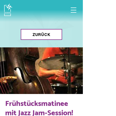
ZURÜCK
Frühstücksmatinee
mit Jazz Jam-Session!