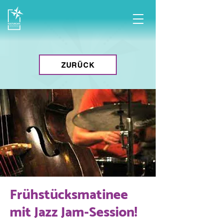
ZURÜCK
Frühstücksmatinee
mit Jazz Jam-Session!