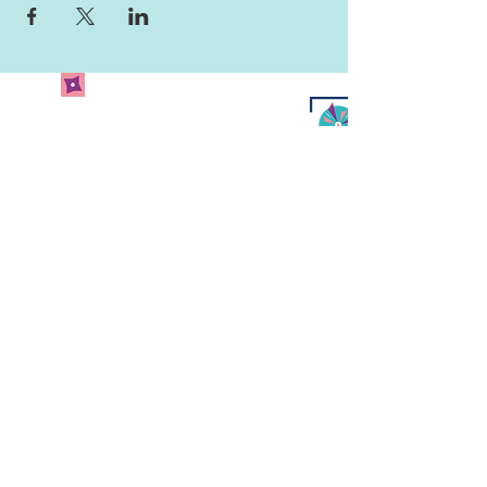
Newsletter abonnieren
und keine Neuigkeiten
verpassen!
Abonniere unseren Newsletter
und lass uns deine Mailadresse
da.
Jetzt anmelden
Kulturcafé Windrose