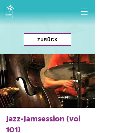
ZURÜCK
Jazz-Jamsession (vol
101)