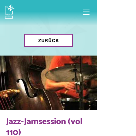
ZURÜCK
Jazz-Jamsession (vol
110)