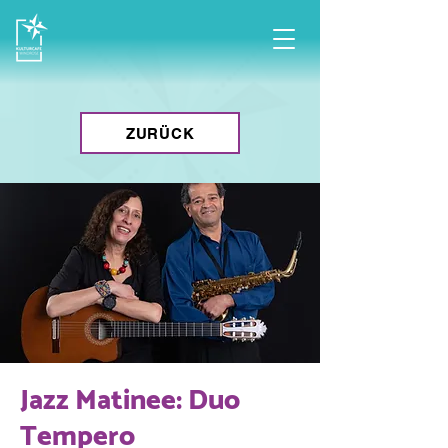
ZURÜCK
Jazz Matinee: Duo
Tempero