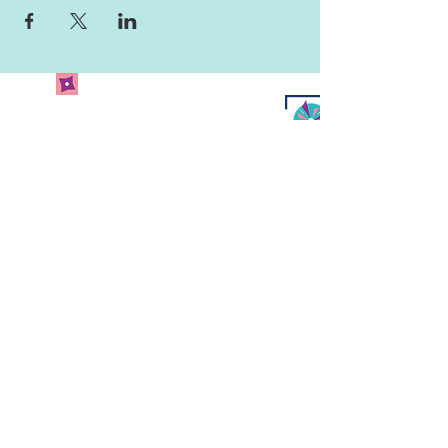
Newsletter abonnieren
und keine Neuigkeiten
verpassen!
Abonniere unseren Newsletter
und lass uns deine Mailadresse
da.
Jetzt anmelden