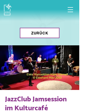
ZURÜCK
JazzClub Jamsession
im Kulturcafé