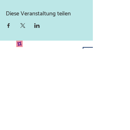
Diese Veranstaltung teilen
Newsletter abonnieren
und keine Neuigkeiten
verpassen!
Abonniere unseren Newsletter
und lass uns deine Mailadresse
da.
Jetzt anmelden