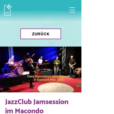
ZURÜCK
JazzClub Jamsession
im Macondo