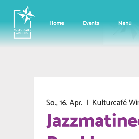
Home
Events
Menü
So., 16. Apr.
  |  
Kulturcafé Wi
Jazzmatine