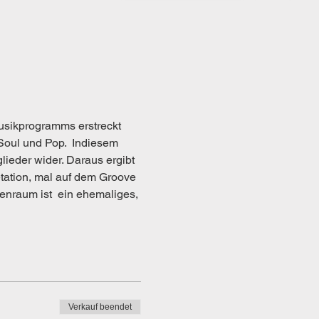
usikprogramms erstreckt 
Soul und Pop.  Indiesem 
ieder wider. Daraus ergibt 
etation, mal auf dem Groove 
enraum ist  ein ehemaliges, 
Verkauf beendet