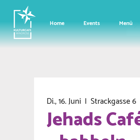
Home
Events
Menü
Di., 16. Juni
  |  
Strackgasse 6
Jehads Caf