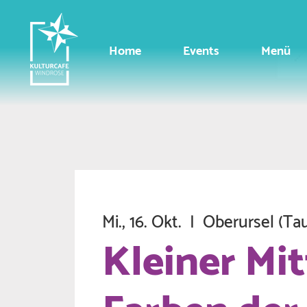
Home
Events
Menü
Mi., 16. Okt.
  |  
Oberursel (Ta
Kleiner Mi