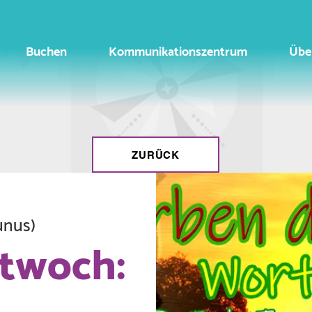
Buchen
Kommunikationszentrum
Übe
ZURÜCK
unus)
ttwoch: