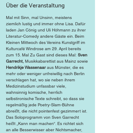
Über die Veranstaltung
Mal mit Sinn, mal Unsinn, meistens 
ziemlich lustig und immer ohne Lisa. Dafür 
laden Jan Cönig und Uli Höhmann zu ihrer 
Literatur-Comedy andere Gäste ein. Beim 
Kleinen Mittwoch des Vereins Kunstgriff im 
Kulturcafé Windrose am 29. April bereits 
zum 15. Mal Zu Gast sind dieses Mal: 
Sven 
Garrecht, 
Musikkabarettist aus Mainz sowie 
Hendrikje Wassenaar 
aus Münster, die es 
mehr oder weniger unfreiwillig nach Berlin 
verschlagen hat, wo sie neben ihrem 
Medizinstudium unfassbar viele, 
wahnsinnig komische, herrlich 
selbstironische Texte schreibt, so dass sie 
regelmäßig jede Poetry-Slam-Bühne 
abreißt, die nicht pointenfest gezimmert ist. 
Das Soloprogramm von Sven Garrecht 
heißt „Kann man machen“. Es richtet sich 
an alle Besserwisser aber Nichtsmacher, 