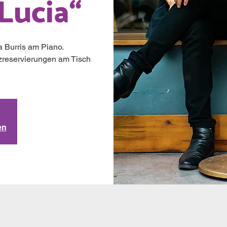
Lucia“
 Burris am Piano.
latzreservierungen am Tisch
en