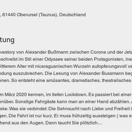
, 61440 Oberursel (Taunus), Deutschland
ltung
Lovestory von Alexander Bußmann zwischen Corona und der Jetzt
chreibt im Stil einer Odyssee seiner beiden Protagonisten, ine
 mittlerem Alter mit nicaraguanischen Wurzeln aufopferungsvoll 
ndung auszubrechen. Die Lesung von Alexander Bussmann begle
ionen. So entsteht eine amüsantes, dramatisches, theatralische
 im März 2020 kennen, im tiefen Lockdown. Es passiert bei eine
egenüber. Sonstige Fahrgäste kann man an einer Hand abzählen. 
ske. Was sie verbindet: Die Sehnsucht nach Liebe und Freiheit in
n. Die Fahrt ist nur kurz. Er muss frühzeitig aussteigen ( was e
gehend aus den Augen. Dann taucht Sie plötzlich…