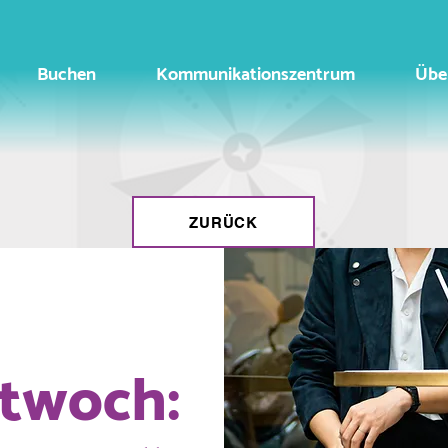
Buchen
Kommunikationszentrum
Übe
ZURÜCK
ttwoch: