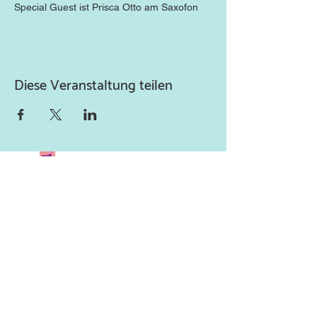
Special Guest ist Prisca Otto am Saxofon 
Diese Veranstaltung teilen
Newsletter abonnieren
und keine Neuigkeiten
verpassen!
Abonniere unseren Newsletter
und lass uns deine Mailadresse
da.