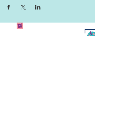
Newsletter abonnieren
und keine Neuigkeiten
verpassen!
Abonniere unseren Newsletter
und lass uns deine Mailadresse
da.
Jetzt anmelden