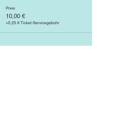
Preis
10,00 €
+0,25 € Ticket-Servicegebühr
Diese Veranstaltung teilen
Newsletter abonnieren
und keine Neuigkeiten
verpassen!