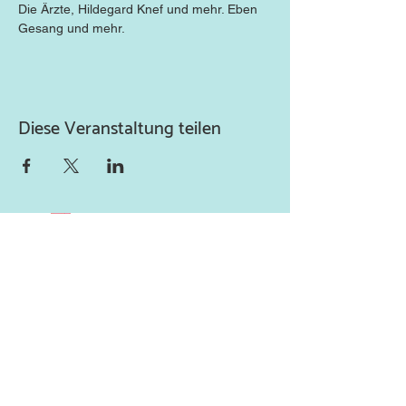
Die Ärzte, Hildegard Knef und mehr. Eben 
Gesang und mehr.
Diese Veranstaltung teilen
Newsletter abonnieren
und keine Neuigkeiten
verpassen!
Abonniere unseren Newsletter
und lass uns deine Mailadresse
da.