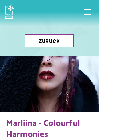
ZURÜCK
Marliina - Colourful
Harmonies