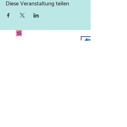
Diese Veranstaltung teilen
Newsletter abonnieren
und keine Neuigkeiten
verpassen!
Abonniere unseren Newsletter
und lass uns deine Mailadresse
da.
Jetzt anmelden