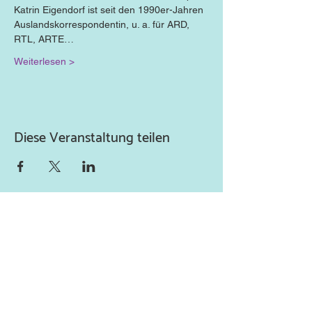
Katrin Eigendorf ist seit den 1990er-Jahren 
Auslandskorrespondentin, u. a. für ARD, 
RTL, ARTE…
Weiterlesen >
Diese Veranstaltung teilen
Newsletter abonnieren
und keine Neuigkeiten
verpassen!
Abonniere unseren Newsletter