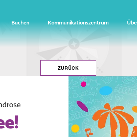
Buchen
Kommunikationszentrum
Übe
ZURÜCK
ndrose
ee!