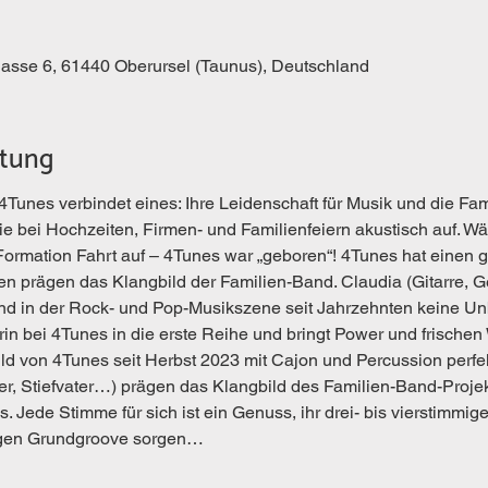
gasse 6, 61440 Oberursel (Taunus), Deutschland
ltung
4Tunes verbindet eines: Ihre Leidenschaft für Musik und die Fam
sie bei Hochzeiten, Firmen- und Familienfeiern akustisch auf. W
 Formation Fahrt auf – 4Tunes war „geboren“! 4Tunes hat einen 
en prägen das Klangbild der Familien-Band. Claudia (Gitarre, G
nd in der Rock- und Pop-Musikszene seit Jahrzehnten keine Unbe
rin bei 4Tunes in die erste Reihe und bringt Power und frische
d von 4Tunes seit Herbst 2023 mit Cajon und Percussion perfekt
er, Stiefvater…) prägen das Klangbild des Familien-Band-Projek
 Jede Stimme für sich ist ein Genuss, ihr drei- bis vierstimmig
igen Grundgroove sorgen…