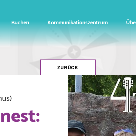
Buchen
Kommunikationszentrum
Übe
ZURÜCK
nus)
nest: