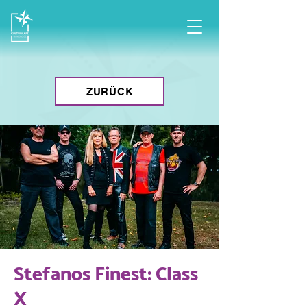
ZURÜCK
Stefanos Finest: Class
X