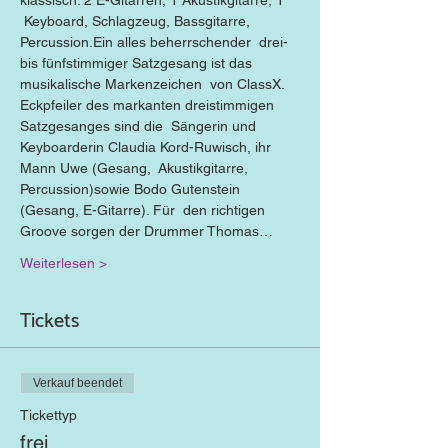
klassisch: 2 E-Gitarren, 1 Akustikgitarre, 1 
 Keyboard, Schlagzeug, Bassgitarre, 
Percussion.Ein alles beherrschender  drei- 
bis fünfstimmiger Satzgesang ist das 
musikalische Markenzeichen  von ClassX. 
Eckpfeiler des markanten dreistimmigen 
Satzgesanges sind die  Sängerin und 
Keyboarderin Claudia Kord-Ruwisch, ihr 
Mann Uwe (Gesang,  Akustikgitarre, 
Percussion)sowie Bodo Gutenstein 
(Gesang, E-Gitarre). Für  den richtigen 
Groove sorgen der Drummer Thomas…
Weiterlesen >
Tickets
Verkauf beendet
Tickettyp
frei