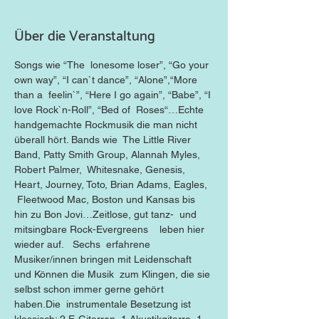
Über die Veranstaltung
Songs wie “The  lonesome loser”, “Go your 
own way”, “I can`t dance”, “Alone”,“More 
than a  feelin`”, “Here I go again”, “Babe”, “I 
love Rock`n-Roll”, “Bed of  Roses“…Echte 
handgemachte Rockmusik die man nicht 
überall hört. Bands wie  The Little River 
Band, Patty Smith Group, Alannah Myles, 
Robert Palmer,  Whitesnake, Genesis, 
Heart, Journey, Toto, Brian Adams, Eagles, 
 Fleetwood Mac, Boston und Kansas bis 
hin zu Bon Jovi…Zeitlose, gut tanz-  und 
mitsingbare Rock-Evergreens    leben hier 
wieder auf.   Sechs  erfahrene 
Musiker/innen bringen mit Leidenschaft 
und Können die Musik  zum Klingen, die sie 
selbst schon immer gerne gehört 
haben.Die  instrumentale Besetzung ist 