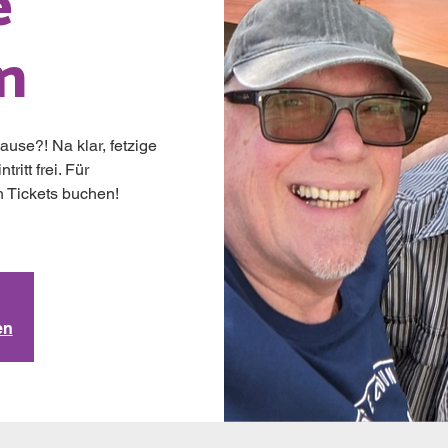
e
n
use?! Na klar, fetzige
ritt frei. Für
ch Tickets buchen!
en