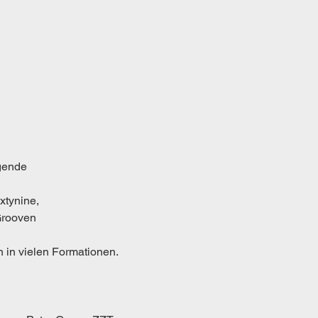
gende 
tynine, 
Grooven 
n in vielen Formationen. 