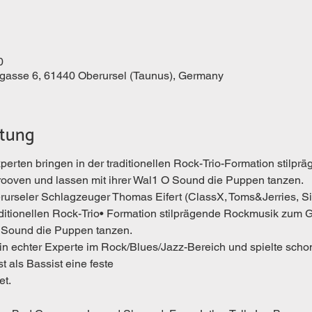
0
kgasse 6, 61440 Oberursel (Taunus), Germany
ltung
rten bringen in der traditionellen Rock-Trio-Formation stilprä
ooven und lassen mit ihrer Wal1 O Sound die Puppen tanzen. 
rseler Schlagzeuger Thomas Eifert (ClassX, Toms&Jerries, Six
raditionellen Rock-Trio• Formation stilprägende Rockmusik zum 
O Sound die Puppen tanzen. 
 ein echter Experte im Rock/Blues/Jazz-Bereich und spielte scho
t als Bassist eine feste
t. 
 