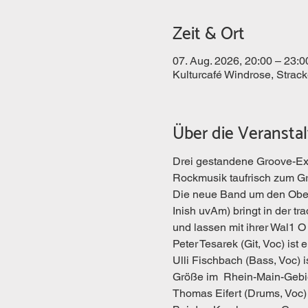
Zeit & Ort
07. Aug. 2026, 20:00 – 23:0
Kulturcafé Windrose, Strac
Über die Veransta
Drei gestandene Groove-Expe
Rockmusik taufrisch zum Gr
Die neue Band um den Oberu
Inish uvAm) bringt in der t
und lassen mit ihrer Wal1 
Peter Tesarek (Git, Voc) ist
Ulli Fischbach (Bass, Voc) is
Größe im  Rhein-Main-Gebie
Thomas Eifert (Drums, Voc)