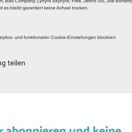
, Bad Company, Lynyrd Skynyrd, Free, Jethro Tull, Joe Bonama
 es bleibt garantiert keine Achsel trocken. 
tics- und funktionalen Cookie-Einstellungen blockiert.
g teilen
r abonnieren und keine