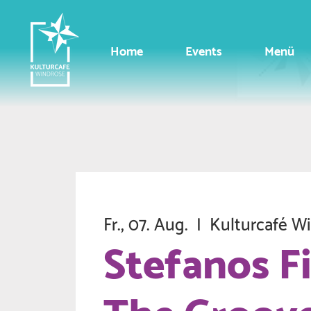
Home
Events
Menü
Fr., 07. Aug.
  |  
Kulturcafé W
Stefanos Fi