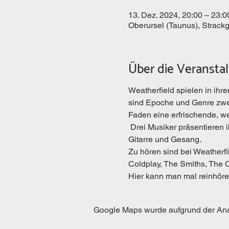
13. Dez. 2024, 20:00 – 23:0
Oberursel (Taunus), Strack
Über die Veransta
Weatherfield spielen in ih
sind Epoche und Genre zweit
Faden eine erfrischende, wei
 Drei Musiker präsentieren ihre Arrangements dieser Perlen Britischer Songschmiedekunst mit Schlagzeug, Bass, 
Gitarre und Gesang.
Zu hören sind bei Weatherfi
Coldplay, The Smiths, The C
Hier kann man mal reinhöre
Google Maps wurde aufgrund der Analy