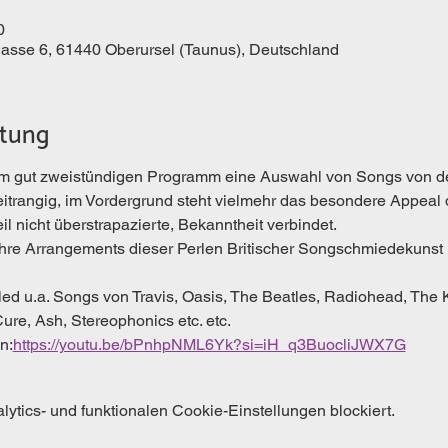
0
gasse 6, 61440 Oberursel (Taunus), Deutschland
ltung
rem gut zweistündigen Programm eine Auswahl von Songs von den
rangig, im Vordergrund steht vielmehr das besondere Appeal de
l nicht überstrapazierte, Bekanntheit verbindet.
led u.a. Songs von Travis, Oasis, The Beatles, Radiohead, The 
ure, Ash, Stereophonics etc. etc.
n:
https://youtu.be/bPnhpNML6Yk?si=iH_q3BuocliJWX7G
tics- und funktionalen Cookie-Einstellungen blockiert.