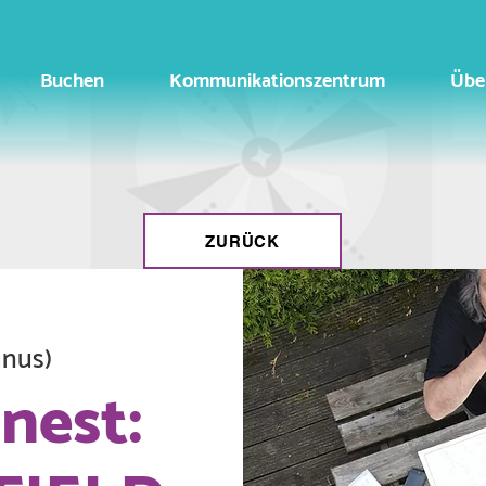
Buchen
Kommunikationszentrum
Übe
ZURÜCK
unus)
nest: