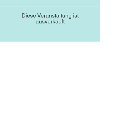
Diese Veranstaltung ist
ausverkauft
Diese Veranstaltung teilen
Newsletter abonnieren
und keine Neuigkeiten
verpassen!
Abonniere unseren Newsletter
und lass uns deine Mailadresse