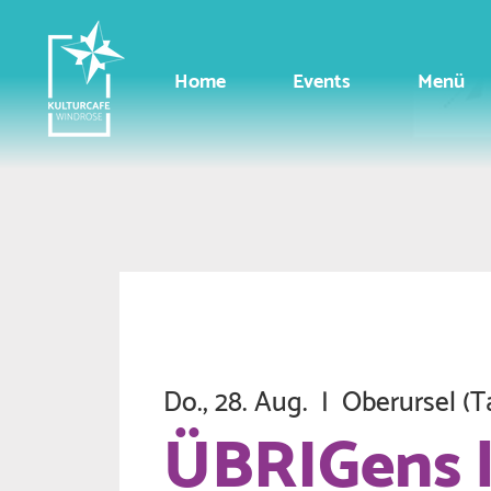
Home
Events
Menü
Do., 28. Aug.
  |  
Oberursel (T
ÜBRIGens l