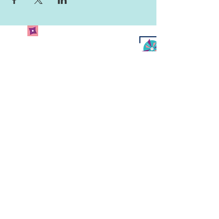
Newsletter abonnieren
und keine Neuigkeiten
verpassen!
Abonniere unseren Newsletter
und lass uns deine Mailadresse
da.
Jetzt anmelden
Kulturcafé Windrose