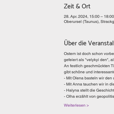
Zeit & Ort
28. Apr. 2024, 15:00 – 18:00
Oberursel (Taunus), Strack
Über die Veransta
Ostern ist doch schon vorbei
gefeiert als "velykyi den", a
An festlich geschmückten Tis
gibt schöne und interessan
- Mit Olena basteln wir den
- Mit Anna tauchen wir in d
- ⁠Halyna stellt die Geschi
- Olha erzählt von geopoliti
Weiterlesen >