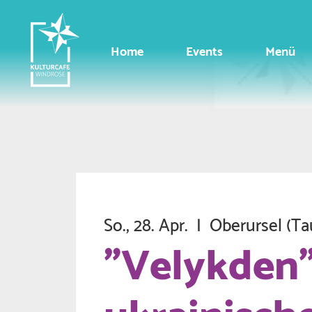
Home
Events
Menü
So., 28. Apr.
  |  
Oberursel (Ta
"Velykden"