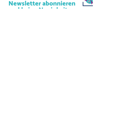
Newsletter abonnieren
und keine Neuigkeiten
verpassen!
Abonniere unseren Newsletter
und lass uns deine Mailadresse
da.
Jetzt anmelden
Kulturcafé Windrose
Strackgasse 6
61440 Oberursel (Taunus)
info@kulturcafe-windrose.de
AGB´s
Impressum
Datenschutz