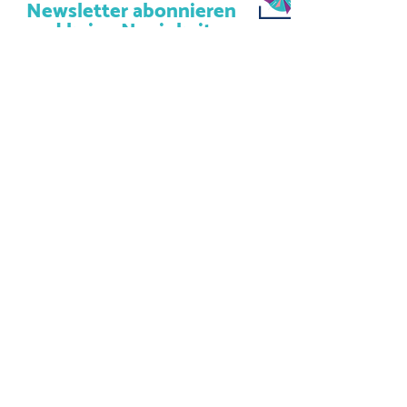
Newsletter abonnieren
und keine Neuigkeiten
verpassen!
Abonniere unseren Newsletter
und lass uns deine Mailadresse
da.
Jetzt anmelden
Kulturcafé Windrose
Strackgasse 6
61440 Oberursel (Taunus)
info@kulturcafe-windrose.de
AGB´s
Impressum
Datenschutz