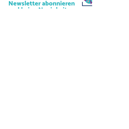
Newsletter abonnieren
und keine Neuigkeiten
verpassen!
Abonniere unseren Newsletter
und lass uns deine Mailadresse
da.
Jetzt anmelden
Kulturcafé Windrose
Strackgasse 6
61440 Oberursel (Taunus)
info@kulturcafe-windrose.de
AGB´s
Impressum
Datenschutz