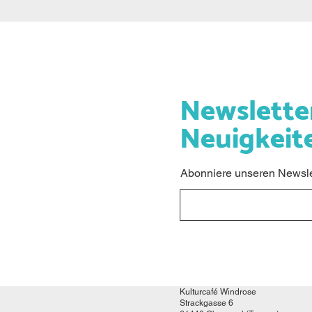
Newslette
Neuigkeit
Abonniere unseren Newslet
Kulturcafé Windrose
Strackgasse 6