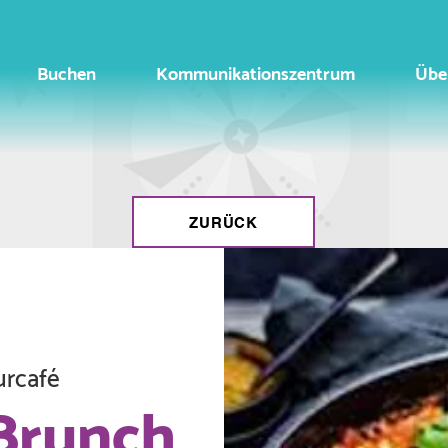
Buchen
Kommunikationszentrum
Übe
ZURÜCK
urcafé
Brunch