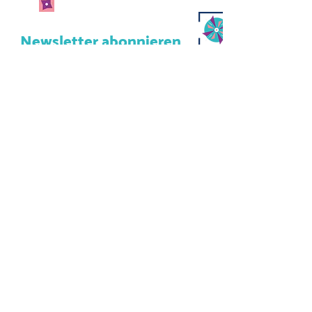
Newsletter abonnieren
und keine Neuigkeiten
verpassen!
Abonniere unseren Newsletter
und lass uns deine Mailadresse
da.
Jetzt anmelden
Kulturcafé Windrose
Strackgasse 6
61440 Oberursel (Taunus)
info@kulturcafe-windrose.de